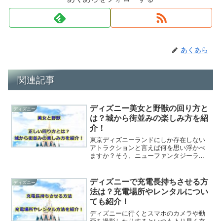
あくあら
関連記事
ディズニー美女と野獣の回り方と
ディズニー
は？城から街並みの楽しみ方を紹
介！
東京ディズニーランドにしか存在しない
アトラクションと言えば何を思い浮かべ
ますか？そう、ニューファンタジーラン
ドにある美女と野獣“魔法のものがたりで
すよね。でも、パークに来園しまず最初
に美女と野獣のエリアを見に行こうとす
ディズニーで充電長持ちさせる方
ディズニー
る時に右側から回ってい...
法は？充電場所やレンタルについ
ても紹介！
ディズニーに行くとスマホのカメラや動