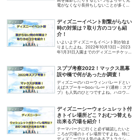
画を撮影したりするといつもより早く充
電がなくなり長持ちしないことが多くな
いでしょうか。また、出かける時に満タ
ンにしたはずなのに、午後には充電が半
分以下になり帰る頃には10～20%以下と
ディズニーイベント割繋がらない
ディズニー
なっており帰り際の交...
時の対策は？取り方のコツも紹
介！
いよいよディズニーもイベント割が始ま
りましたよね。2022年10月13日～2023
年1月31日入園までのディズニーチケット
がイベント割（ワクワク割）で2割で購入
出来るのは既にご存じでしょうか。。現
在、ディズニーチケットが変動価格制に
スプブ考察2022！マックス黒幕
ディズニー
なり15...
説や橋で何があったか調査！
ディズニーのハローウィンパレードとい
えばスプーキーbooパレード(通称：スプ
ブ）も人気のひとつですよね。ハロウィ
ンに因んだゴースト仕様のコスチューム
でミッキーマウスとその仲間たちが、ゲ
ストをゴーストの世界へといざなうパレ
ディズニーシーウォシュレット付
ディズニー
ードとなっています。...
きトイレ場所どこ？おむつ替えも
出来る穴場を紹介！
テーマパークに行くと必ず確認したいと
ころが穴場のトイレ場所ですよね。特に
ディズニーでは人気のあるアトラクショ