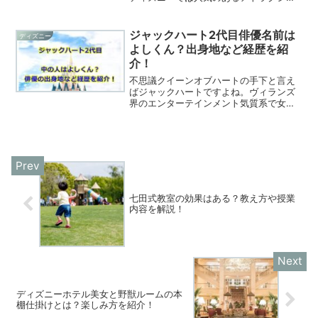
ンが多いの所は必ずといっていいほど混
んでおり、トイレでも待ち時間があると
気分は少し下がってしまいますよね。子
ジャックハート2代目俳優名前は
ディズニー
連れで遊びに来ているご家...
よしくん？出身地など経歴を紹
介！
不思議クイーンオブハートの手下と言え
ばジャックハートですよね。ヴィランズ
界のエンターテインメント気質系で女性
ゲストに直接誘惑をしに行き指導した
り、一人踊って決めポーズをするほどの
自由きままの手下です。また、女性ゲス
トに対してウィンクをしたり...
七田式教室の効果はある？教え方や授業
内容を解説！
ディズニーホテル美女と野獣ルームの本
棚仕掛けとは？楽しみ方を紹介！