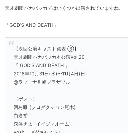
天才劇団バカバッカではいくつか出演されていますね。
「GOD’S AND DEATH」
【次回公演キャスト発表 ③】
天才劇団バカバッカ本公演vol.20
『 GOD’S AND DEATH 』
2018年10月31日(水)〜11月4日(日)
@ラゾーナ川崎プラザソル
〈ゲスト〉
河村唯 (プロダクション尾木)
白倉裕二
森谷勇太 (イイジマルーム)
yoshi.［※Wキャスト］