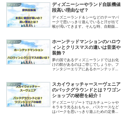
ゃいます。毎回、パーク内は清掃が徹底
ディズニーシーやランド自販機値
ディズニー
されていてゴミもほぼないほ...
段高い理由なぜ？
ディズニーランド＆シーなどのテーマパ
ークで思いっきり遊んでいると汗が出て
喉が渇いてきます。そんな時、自動販売
機（自販機）があると、お手頃についつ
い買いたくなりますよね。また、ディズ
ニーリゾートは屋内のみならず屋外にも
ホーンテッドマンションのハロウ
ディズニー
たくさんアトラクションが...
ィンとクリスマスの違いは音楽や
装飾？
夢の国であるディズニーランドではお化
けの館があるのはご存じでしょうか。フ
ァンタジーエリアにあるホーンテッドマ
ンションです。ホーンテッドマンション
では、ハロウィン～クリスマス期間、そ
して年明けまで（日本で言えばお正月）
スカイウォッチャースーヴェニア
ディズニー
まで、ホーンテッドマンシ...
のバックグラウンドとは？ワゴン
ショップの秘密を紹介！
ディズニーリゾートではカチューシャや
キラキラ光るおもちゃ、パスケースなど
はパークを思いっきり遊ぶための定番の
アイテムですよね。パーク内でもショッ
プだけっではなくワゴン販売されるほど
人気のお土産となっています。いつもは