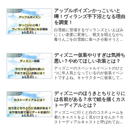
アップルポイズンかっこいいと
ディズニー
噂！ヴィランズ手下沼となる理由
を調査！
白雪姫に登場するヴィランズといえばみ
にくい老婆に変身し、呪文を唱えながら
毒りんごを白雪姫に食べさせ殺そうと計
画するヴィラン、ウィキッド・クイーン
ですよね。そのウィキッド・クイーンの
手下といえばアップルポイズンです。デ
ディズニー仮装やりすぎは気持ち
ディズニー
ィズニーリゾートでは手下...
悪い？やめてほしい衣装とは？
ディズニーのスペシャルイベントのひと
つに年人気となっているのが仮装イベン
トですよね。キャラクターに仮装してゲ
ストとキャストが一緒にイベントを盛り
上げていこうというコンセプト。しか
し、毎年ディズニーの仮装がどこまで可
ディズニーのほうきとちりとりに
ディズニー
能な範囲であり、わからなく...
は名前がある？水で絵を描くカス
トーディアルとは？
ディズニーに行くと白のコスチュームを
着たキャストをよく見かけませんか？カ
ストーディアルキャストと呼ばれてお
り、ゲストを案内しながらパーク内の清
掃する責任を持っている方々がいらっし