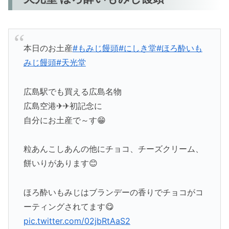
本日のお土産
#もみじ饅頭
#にしき堂
#ほろ酔いも
みじ饅頭
#天光堂
広島駅でも買える広島名物
広島空港✈✈初記念に
自分にお土産で～す😁
粒あんこしあんの他にチョコ、チーズクリーム、
餅いりがあります😊
ほろ酔いもみじはブランデーの香りでチョコがコ
ーティングされてます😋
pic.twitter.com/02jbRtAaS2