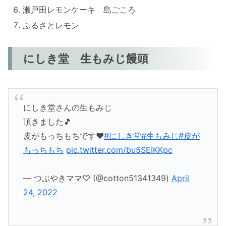
瀬戸田レモンケーキ 島ごころ
ふるさとレモン
にしき堂 生もみじ饅頭
にしき堂さんの生もみじ
頂きました🎵
皮がもっちもちです❤
#にしき堂
#生もみじ
#皮が
もっちもち
pic.twitter.com/bu5SEIKKpc
— つぶやきママ♡ (@cotton51341349)
April
24, 2022