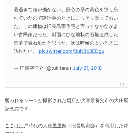
暑過ぎて頭が働かない。肝心の壁の黄色を塗り忘
れていたので講評会のときにこっそり塗っておい
た。この建物は旧長島家住宅と言ってなかなかよ
い古民家だった。斜面にひな壇状の石垣造成した
集落で城石垣かと思った。次は時候のよいときに
訪れたい。
pic.twitter.com/BuN8c3EDgu
— 円満字洋介 (@tukitanu)
July 21, 2018
襲われるシーンが撮影された場所が兵庫県養父市の大庄屋
記念館です。
ここは江戸時代の大庄屋屋敷（旧長島家邸）を利用した資