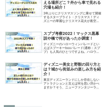
人気のアイテムやグッズに...
える場所どこ？外から車で見れる
穴場も紹介！
3年ぶりにクリスマスソングに乗せて開催
するスターブライト・クリスマス！ディ
ズニーの華麗なクリスマス花火が夜空を
煌びやかせてくれます。ディズニークリ
スマス花火は夜空を星満開にさせ、ゲス
トの思いを光らせてくれます。スターブ
スプブ考察2022！マックス黒幕
ディズニー
ライトクリスマスはパー...
説や橋で何があったか調査！
ディズニーのハローウィンパレードとい
えばスプーキーbooパレード(通称：スプ
ブ）も人気のひとつですよね。ハロウィ
ンに因んだゴースト仕様のコスチューム
でミッキーマウスとその仲間たちが、ゲ
ストをゴーストの世界へといざなうパレ
ディズニー美女と野獣の回り方と
ディズニー
ードとなっています。...
は？城から街並みの楽しみ方を紹
介！
東京ディズニーランドにしか存在しない
アトラクションと言えば何を思い浮かべ
ますか？そう、ニューファンタジーラン
ドにある美女と野獣“魔法のものがたりで
すよね。でも、パークに来園しまず最初
に美女と野獣のエリアを見に行こうとす
る時に右側から回ってい...