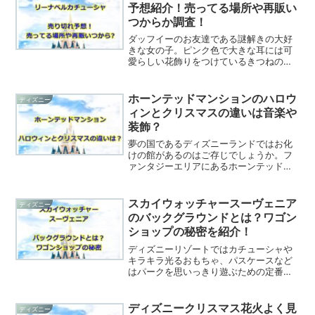
予想紹介！売ってる場所や再販い
つからか調査！
ダッフイーのお友達である謎解きの大好
きな女の子。ピンク色で大きな耳には可
愛らしい花飾りをつけているきつねの女
の子の名前はリーナベル。ディズニーシ
ーで登場し、あまりにも可愛らしさのた
め手元に持ちたいゲストも多く販売と同
ホーンテッドマンションのハロウ
ディズニー
時に完売するほどの人気で...
ィンとクリスマスの違いは音楽や
装飾？
夢の国であるディズニーランドではお化
けの館があるのはご存じでしょうか。フ
ァンタジーエリアにあるホーンテッドマ
ンションです。ホーンテッドマンション
では、ハロウィン～クリスマス期間、そ
して年明けまで（日本で言えばお正月）
スカイウォッチャースーヴェニア
ディズニー
まで、ホーンテッドマンシ...
のバックグラウンドとは？ワゴン
ショップの秘密を紹介！
ディズニーリゾートではカチューシャや
キラキラ光るおもちゃ、パスケースなど
はパークを思いっきり遊ぶための定番の
アイテムですよね。パーク内でもショッ
プだけっではなくワゴン販売されるほど
人気のお土産となっています。いつもは
ディズニークリスマス花火よく見
ディズニー