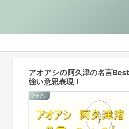
アオアシの阿久津の名言Bes
強い意思表現！
アオアシ