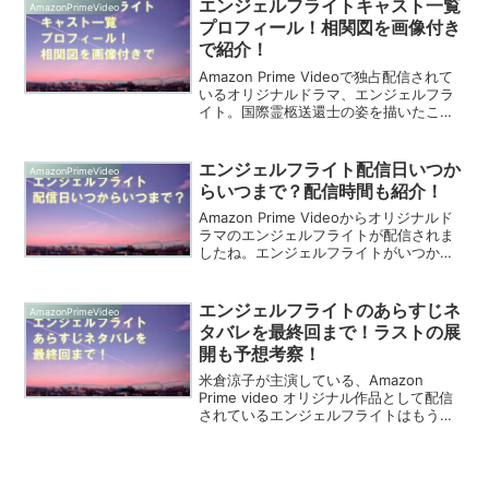
エンジェルフライトキャスト一覧
AmazonPrimeVideo
プロフィール！相関図を画像付き
で紹介！
Amazon Prime Videoで独占配信されて
いるオリジナルドラマ、エンジェルフラ
イト。国際霊柩送還士の姿を描いたこの
ドラマ、出演されているキャストも豪華
です。米倉涼子が主演で、その脇を固め
るのも松本穂香になります。強気な社長
エンジェルフライト配信日いつか
AmazonPrimeVideo
の役であ...
らいつまで？配信時間も紹介！
Amazon Prime Videoからオリジナルド
ラマのエンジェルフライトが配信されま
したね。エンジェルフライトがいつか
ら、いつまで配信されるのか、その配信
時間もご紹介しています。米倉涼子主演
で松本穂香も準主役で出てくるこのドラ
エンジェルフライトのあらすじネ
AmazonPrimeVideo
マ。海外で...
タバレを最終回まで！ラストの展
開も予想考察！
米倉涼子が主演している、Amazon
Prime video オリジナル作品として配信
されているエンジェルフライトはもうご
覧になたったでしょうか？海外で亡くな
った遺体を遺族に届けることをミッショ
ンにしている国際霊柩送還士を描いた作
品です。1...