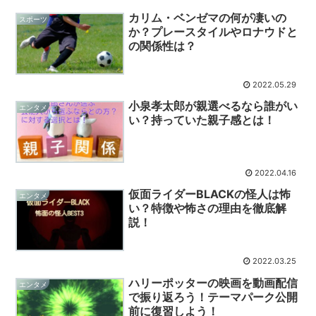
カリム・ベンゼマの何が凄いの
スポーツ
か？プレースタイルやロナウドと
の関係性は？
2022.05.29
小泉孝太郎が親選べるなら誰がい
エンタメ
い？持っていた親子感とは！
2022.04.16
仮面ライダーBLACKの怪人は怖
エンタメ
い？特徴や怖さの理由を徹底解
説！
2022.03.25
ハリーポッターの映画を動画配信
エンタメ
で振り返ろう！テーマパーク公開
前に復習しよう！