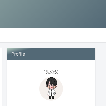
Profile
1児の父